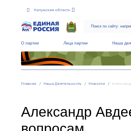
Калужская область
О партии
Лица партии
Наша дея
Местные общественные приемные Партии
Руководитель Региональной обще
Народная программа «Единой России»
Главная
Наша Деятельность
Новости
Александ
Александр Авде
вопросам