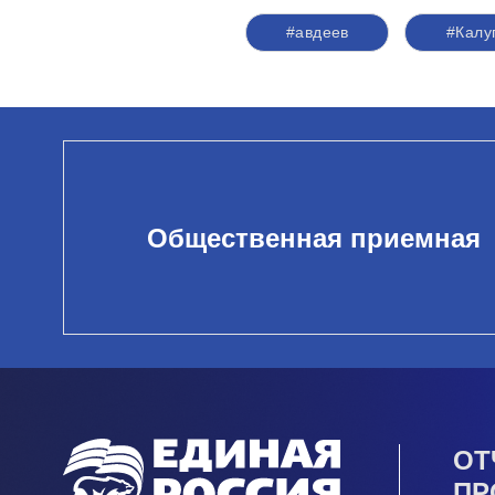
#авдеев
#Калу
Общественная приемная
ОТ
ПР