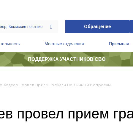
Обращение
тельность
Местные отделения
Приемная
ПОДДЕРЖКА УЧАСТНИКОВ СВО
ственной приемной Председателя Партии
Президиум регионального политического совета
р Авдеев Провел Прием Граждан По Личным Вопросам
ев провел прием гр