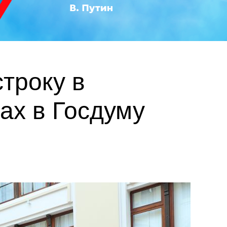
троку в
ах в Госдуму