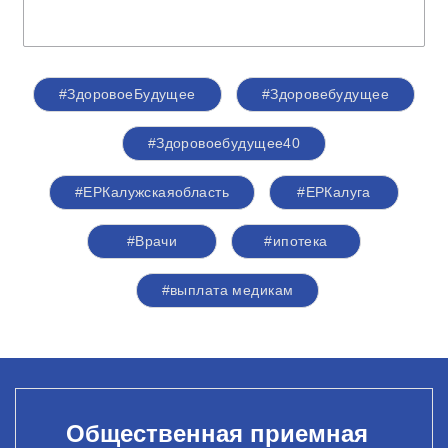
#ЗдоровоеБудущее
#Здоровебудущее
#Здоровоебудущее40
#ЕРКалужскаяобласть
#ЕРКалуга
#Врачи
#ипотека
#выплата медикам
Общественная приемная