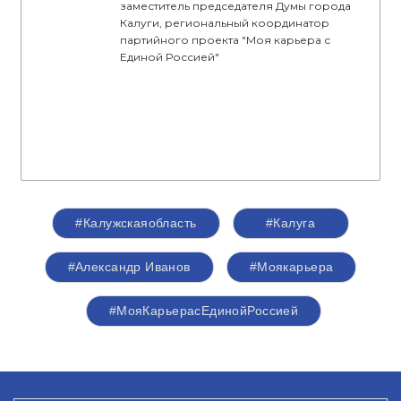
заместитель председателя Думы города
Калуги, региональный координатор
партийного проекта "Моя карьера с
Единой Россией"
#Калужскаяобласть
#Калуга
#Александр Иванов
#Моякарьера
#МояКарьерасЕдинойРоссией