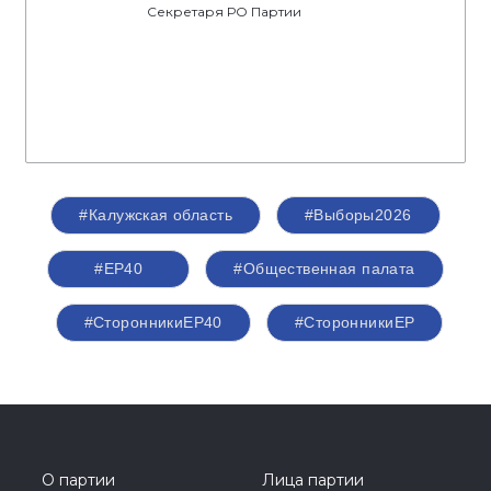
Секретаря РО Партии
#Калужская область
#Выборы2026
#ЕР40
#Общественная палата
#СторонникиЕР40
#СторонникиЕР
О партии
Лица партии