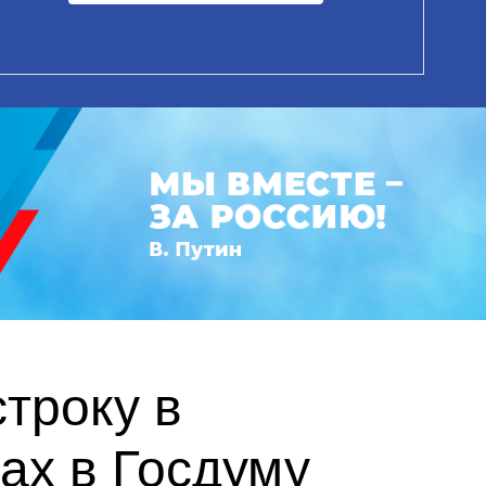
троку в
ах в Госдуму