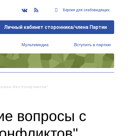
Версия для слабовидящих
Личный кабинет сторонника/члена Партии
Мультимедиа
Вступить в партию
Региональный исполнительный комитет
ешаем Без Конфликтов"
ие вопросы с
онфликтов"