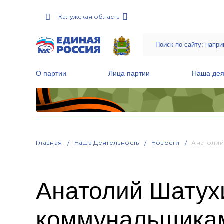
Калужская область
О партии
Лица партии
Наша дея
Местные общественные приемные Партии
Руководитель Региональной обще
Народная программа «Единой России»
Главная
Наша Деятельность
Новости
Анатолий
Анатолий Шатух
коммунальщикам