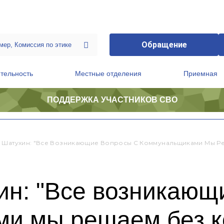
Обращение
тельность
Местные отделения
Приемная
ПОДДЕРЖКА УЧАСТНИКОВ СВО
ственной приемной Председателя Партии
Президиум регионального политического совета
 Шатухин: "Все Возникающие Вопросы С Коммунальщиками Мы Р
ин: "Все возникающ
и мы решаем без к