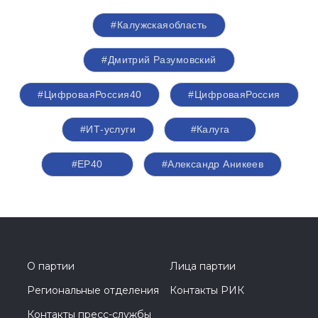
#Калужскаяобласть
#Дмитрий Разумовский
#ЦифроваяРоссия40
#ЦифроваяРоссия
#ИТ-услуги
#Калуга
#ЕР40
#Александр Аникеев
О партии
Лица партии
Региональные отделения
Контакты РИК
Контакты пресс-службы