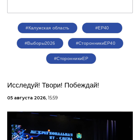
#Калужская область
#ЕР40
#Выборы2026
#СторонникиЕР40
#СторонникиЕР
Исследуй! Твори! Побеждай!
05 августа 2026,
15:59