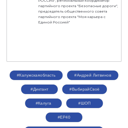
РОССИЯ", региональный координатор
партийного проекта "Безопасные дороги",
председатель общественного совета
партийного проекта "Моя карьера с
Единой Россией"
#Калужскаяобласть
#Андрей Литвинов
#Диктант
#ВыбирайСвоё
#Калуга
#ШОП
#ЕР40