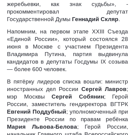
жеребьевки, как знак судьбы», -
прокомментировал депутат
Государственной Думы
Геннадий Скляр
.
Напомним, на первом этапе XXIII Съезда
«Единой России», который состоялся 28
июня в Москве с участием Президента
Владимира Путина, партия выдвинула
кандидатов в депутаты Госдумы IX созыва
— более 600 человек.
В пятёрку лидеров списка вошли: министр
иностранных дел России
Сергей Лавров
;
мэр Москвы
Сергей Собянин
; Герой
России, заместитель гендиректора ВГТРК
Евгений Поддубный
; уполномоченный при
Президенте России по правам ребёнка
Мария Львова-Белова
; Герой России,
начальник Главного штаба Всероссийского