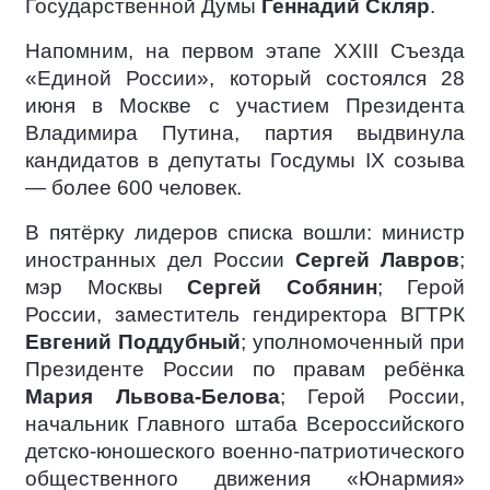
Государственной Думы
Геннадий Скляр
.
Напомним, на первом этапе XXIII Съезда
«Единой России», который состоялся 28
июня в Москве с участием Президента
Владимира Путина, партия выдвинула
кандидатов в депутаты Госдумы IX созыва
— более 600 человек.
В пятёрку лидеров списка вошли: министр
иностранных дел России
Сергей Лавров
;
мэр Москвы
Сергей Собянин
; Герой
России, заместитель гендиректора ВГТРК
Евгений Поддубный
; уполномоченный при
Президенте России по правам ребёнка
Мария Львова-Белова
; Герой России,
начальник Главного штаба Всероссийского
детско-юношеского военно-патриотического
общественного движения «Юнармия»