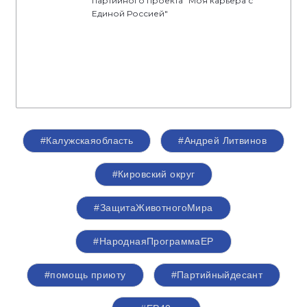
партийного проекта "Моя карьера с
Единой Россией"
#Калужскаяобласть
#Андрей Литвинов
#Кировский округ
#ЗащитаЖивотногоМира
#НароднаяПрограммаЕР
#помощь приюту
#Партийныйдесант