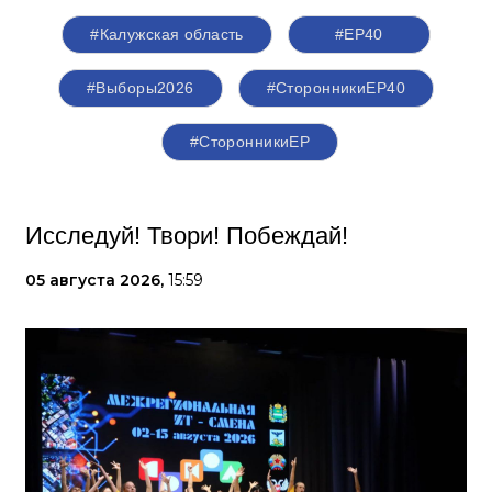
#Калужская область
#ЕР40
#Выборы2026
#СторонникиЕР40
#СторонникиЕР
Исследуй! Твори! Побеждай!
05 августа 2026,
15:59