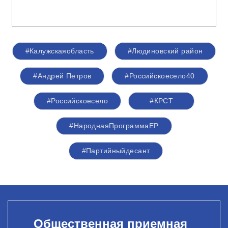
#Калужскаяобласть
#Людиновский район
#Андрей Петров
#Российскоесело40
#Российскоесело
#КРСТ
#НароднаяПрограммаЕР
#Партийныйдесант
Общественная приемная