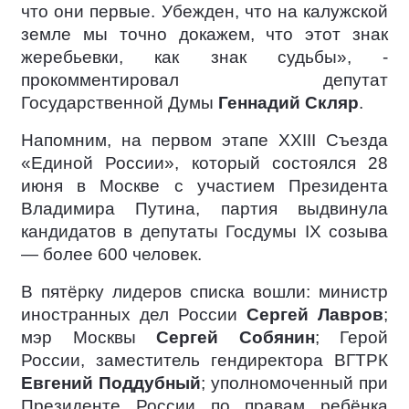
что они первые. Убежден, что на калужской
земле мы точно докажем, что этот знак
жеребьевки, как знак судьбы», -
прокомментировал депутат
Государственной Думы
Геннадий Скляр
.
Напомним, на первом этапе XXIII Съезда
«Единой России», который состоялся 28
июня в Москве с участием Президента
Владимира Путина, партия выдвинула
кандидатов в депутаты Госдумы IX созыва
— более 600 человек.
В пятёрку лидеров списка вошли: министр
иностранных дел России
Сергей Лавров
;
мэр Москвы
Сергей Собянин
; Герой
России, заместитель гендиректора ВГТРК
Евгений Поддубный
; уполномоченный при
Президенте России по правам ребёнка