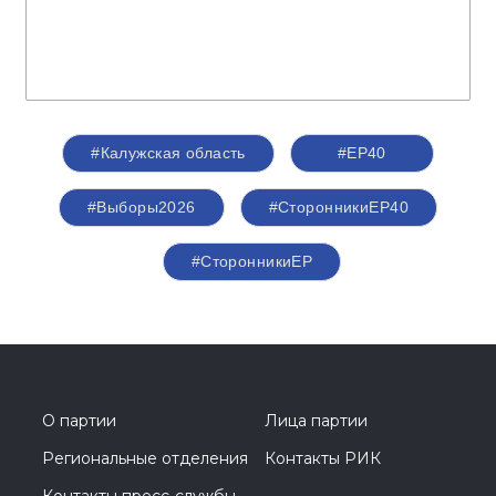
#Калужская область
#ЕР40
#Выборы2026
#СторонникиЕР40
#СторонникиЕР
О партии
Лица партии
Региональные отделения
Контакты РИК
Контакты пресс-службы