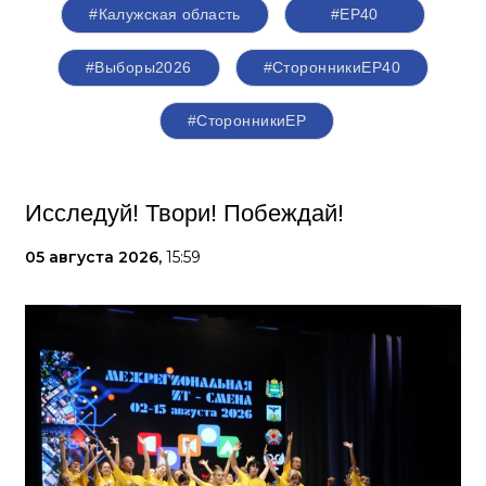
#Калужская область
#ЕР40
#Выборы2026
#СторонникиЕР40
#СторонникиЕР
Исследуй! Твори! Побеждай!
05 августа 2026,
15:59