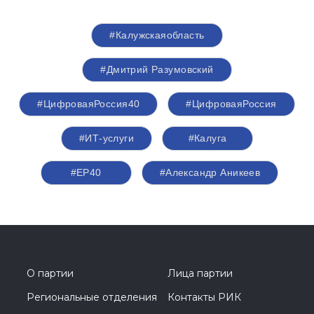
#Калужскаяобласть
#Дмитрий Разумовский
#ЦифроваяРоссия40
#ЦифроваяРоссия
#ИТ-услуги
#Калуга
#ЕР40
#Александр Аникеев
О партии
Лица партии
Региональные отделения
Контакты РИК