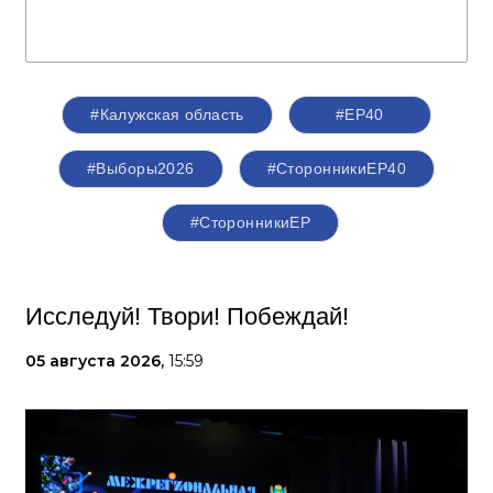
#Калужская область
#ЕР40
#Выборы2026
#СторонникиЕР40
#СторонникиЕР
Исследуй! Твори! Побеждай!
05 августа 2026,
15:59