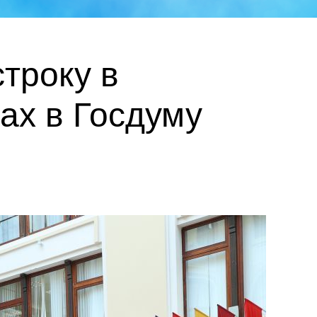
троку в
ах в Госдуму