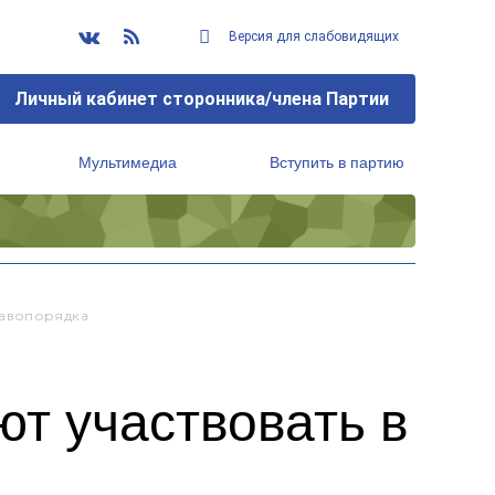
Версия для слабовидящих
Личный кабинет сторонника/члена Партии
Мультимедиа
Вступить в партию
Региональный исполнительный комитет
равопорядка
т участвовать в