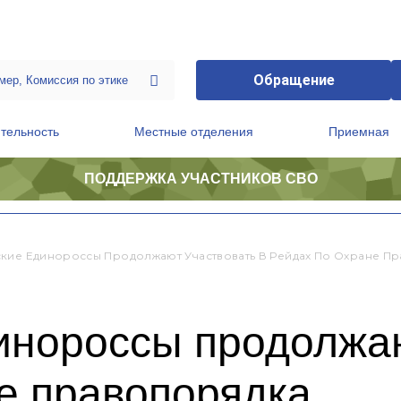
Обращение
тельность
Местные отделения
Приемная
ПОДДЕРЖКА УЧАСТНИКОВ СВО
ственной приемной Председателя Партии
Президиум регионального политического совета
кие Единороссы Продолжают Участвовать В Рейдах По Охране П
инороссы продолжаю
е правопорядка