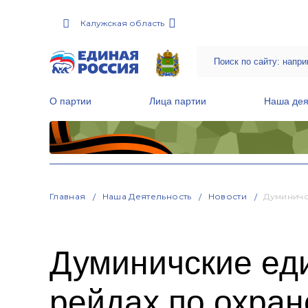
Калужская область
О партии
Лица партии
Наша дея
Местные общественные приемные Партии
Руководитель Региональной обще
Народная программа «Единой России»
Главная
Наша Деятельность
Новости
Думиничс
Думиничские ед
рейдах по охран