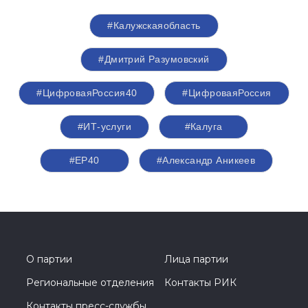
#Калужскаяобласть
#Дмитрий Разумовский
#ЦифроваяРоссия40
#ЦифроваяРоссия
#ИТ-услуги
#Калуга
#ЕР40
#Александр Аникеев
О партии
Лица партии
Региональные отделения
Контакты РИК
Контакты пресс-службы