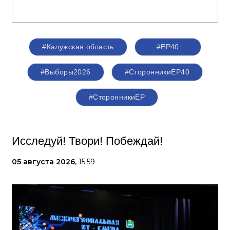
#Калужская область
#ЕР40
#Выборы2026
#СторонникиЕР40
#СторонникиЕР
Исследуй! Твори! Побеждай!
05 августа 2026,
15:59