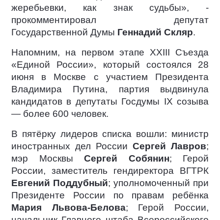
жеребьевки, как знак судьбы», -
прокомментировал депутат
Государственной Думы
Геннадий Скляр
.
Напомним, на первом этапе XXIII Съезда
«Единой России», который состоялся 28
июня в Москве с участием Президента
Владимира Путина, партия выдвинула
кандидатов в депутаты Госдумы IX созыва
— более 600 человек.
В пятёрку лидеров списка вошли: министр
иностранных дел России
Сергей Лавров
;
мэр Москвы
Сергей Собянин
; Герой
России, заместитель гендиректора ВГТРК
Евгений Поддубный
; уполномоченный при
Президенте России по правам ребёнка
Мария Львова-Белова
; Герой России,
начальник Главного штаба Всероссийского