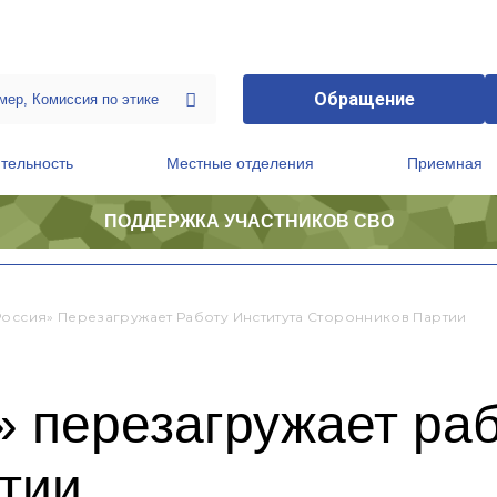
Обращение
тельность
Местные отделения
Приемная
ПОДДЕРЖКА УЧАСТНИКОВ СВО
ственной приемной Председателя Партии
Президиум регионального политического совета
Россия» Перезагружает Работу Института Сторонников Партии
 перезагружает раб
тии