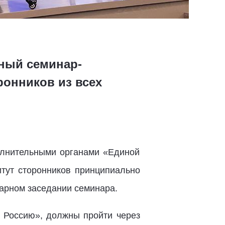
ный семинар-
ронников из всех
олнительными органами «Единой
итут сторонников принципиально
арном заседании семинара.
ую Россию», должны пройти через