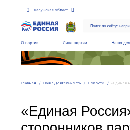
Калужская область
О партии
Лица партии
Наша дея
Местные общественные приемные Партии
Руководитель Региональной обще
Народная программа «Единой России»
Главная
Наша Деятельность
Новости
«Единая 
«Единая Россия»
сторонников пар