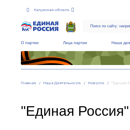
Калужская область
О партии
Лица партии
Наша дея
Местные общественные приемные Партии
Руководитель Региональной обще
Народная программа «Единой России»
Главная
Наша Деятельность
Новости
"Единая 
"Единая Россия"