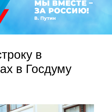
троку в
ах в Госдуму