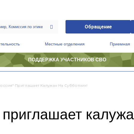
Обращение
тельность
Местные отделения
Приемная
ПОДДЕРЖКА УЧАСТНИКОВ СВО
ственной приемной Председателя Партии
Президиум регионального политического совета
Россия" Приглашает Калужан На Субботник!
 приглашает калужа