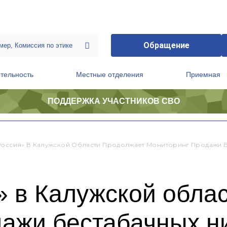
Обращение
тельность
Местные отделения
Приемная
ПОДДЕРЖКА УЧАСТНИКОВ СВО
ственной приемной Председателя Партии
Президиум регионального политического совета
Россия» В Калужской Области Продолжает Мониторинг Продажи 
» в Калужской обла
дажи бестабачных н