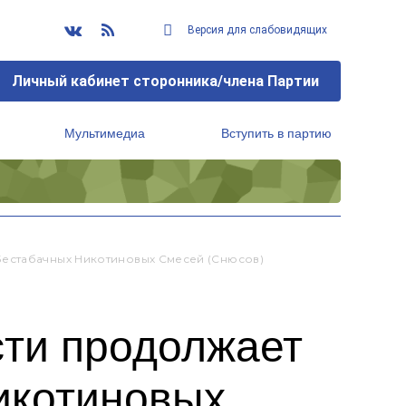
Версия для слабовидящих
Личный кабинет сторонника/члена Партии
Мультимедиа
Вступить в партию
Региональный исполнительный комитет
Бестабачных Никотиновых Смесей (снюсов)
сти продолжает
икотиновых