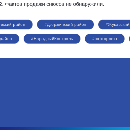
2. Фактов продажи снюсов не обнаружили.
вский район
#Дзержинский район
#Жуковский
район
#НародныйКонтроль
#партпроект