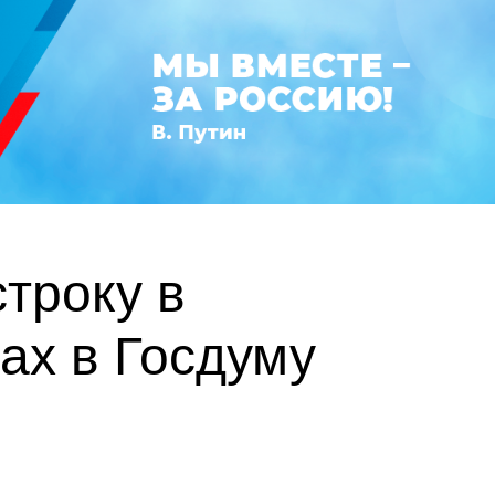
троку в
ах в Госдуму