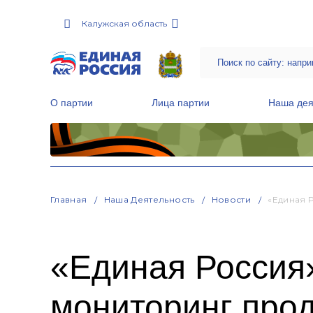
Калужская область
О партии
Лица партии
Наша дея
Местные общественные приемные Партии
Руководитель Региональной обще
Народная программа «Единой России»
Главная
Наша Деятельность
Новости
«Единая 
«Единая Россия
мониторинг про