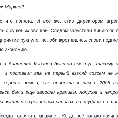
л» Маркса?
ло что поняла. И все же, став директором агро
али с сушеных овощей. Следом запустили линию по 
приятие рухнуло, но, обанкротившись, снова поднял
ую экономию.
рый Анатолий Ковалев быстро смекнул: такому 
, и поставил вам на первый взгляд совсем не ж
Я хорошо помню, как приехала к вам в 2005 го
екса были еще заросли крапивы, лопухов и непро
ы вышли не в резиновых сапогах, а в туфлях на шпи
всегда тапочки в машине... Когда всё только начин