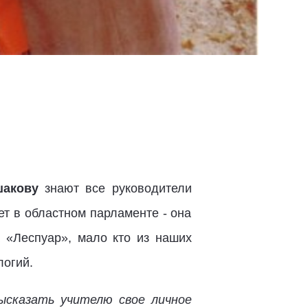
шакову
знают все руководители
ет в областном парламенте - она
 «Леспуар», мало кто из наших
логий.
высказать учителю свое личное