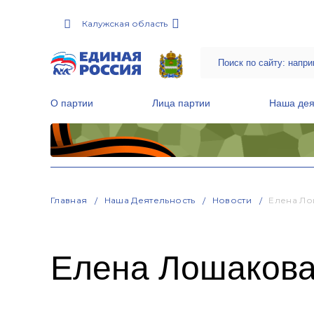
Калужская область
О партии
Лица партии
Наша дея
Местные общественные приемные Партии
Руководитель Региональной обще
Народная программа «Единой России»
Главная
Наша Деятельность
Новости
Елена Ло
Елена Лошакова 