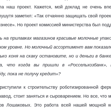
ила наш проект. Кажется, мой доклад не очень вп
ушутя заметил: «Так отчаянно защищать свой проект
изнесе». Но проект комиссией министерства был под
ь на прилавках магазинов красивые молочные упак
ном уровне. Но молочный ассортимент вам показа
ько коня на скаку остановите, но и деньги в банке
а, что когда вы пришли в «Россельхозбанк»,
ду, пока не получу кредит»?
Приступили к строительству роботизированной фе
завод, стоит заняться и сыроварением. Но все, что 
угов Лошаковых. Это работа всей нашей мощной к