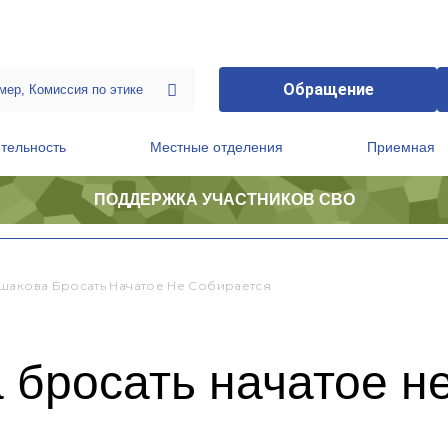
Обращение
тельность
Местные отделения
Приемная
ПОДДЕРЖКА УЧАСТНИКОВ СВО
ственной приемной Председателя Партии
Президиум регионального политического совета
шакова Бросать Начатое Не Собирается
бросать начатое н