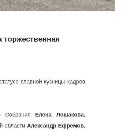
а торжественная
статусе главной кузницы кадров
го Собрания
Елена Лошакова
,
ой области
Александр Ефремов
,