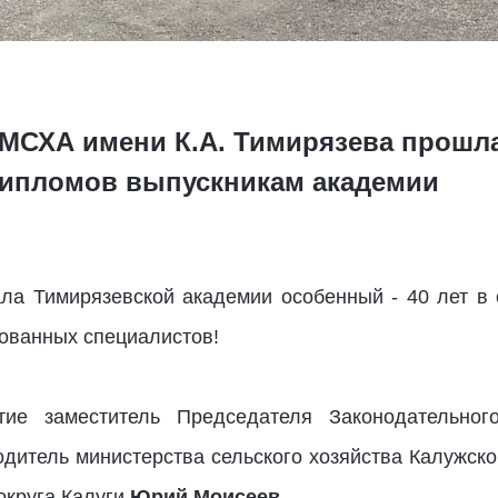
МСХА имени К.А. Тимирязева прошл
дипломов выпускникам академии
ла Тимирязевской академии особенный - 40 лет в 
рованных специалистов!
тие заместитель Председателя Законодательно
одитель министерства сельского хозяйства Калужск
округа Калуги
Юрий Моисеев
.