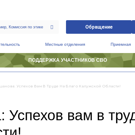
Обращение
тельность
Местные отделения
Приемная
ПОДДЕРЖКА УЧАСТНИКОВ СВО
ственной приемной Председателя Партии
Президиум регионального политического совета
шакова: Успехов Вам В Труде На Благо Калужской Области!
 Успехов вам в труд
ти!