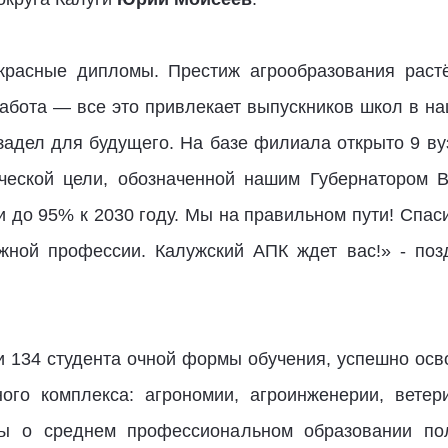
красные дипломы. Престиж агрообразования растё
абота — все это привлекает выпускников школ в на
 задел для будущего. На базе филиала открыто 9 ву
ической цели, обозначенной нашим Губернатором 
 до 95% к 2030 году. Мы на правильном пути! Спас
ажной профессии. Калужский АПК ждет вас!» - по
ли 134 студента очной формы обучения, успешно о
го комплекса: агрономии, агроинженерии, ветери
ы о среднем профессиональном образовании по