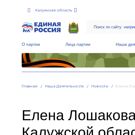
Калужская область
О партии
Лица партии
Наша дея
Местные общественные приемные Партии
Руководитель Региональной обще
Народная программа «Единой России»
Главная
Наша Деятельность
Новости
Елена Ло
Елена Лошакова:
Калужской облас