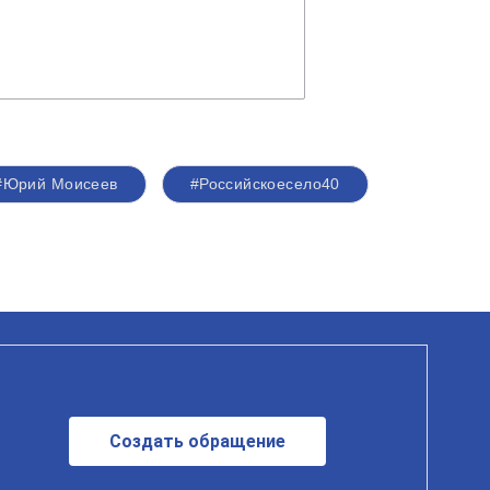
#Юрий Моисеев
#Российскоесело40
Создать обращение