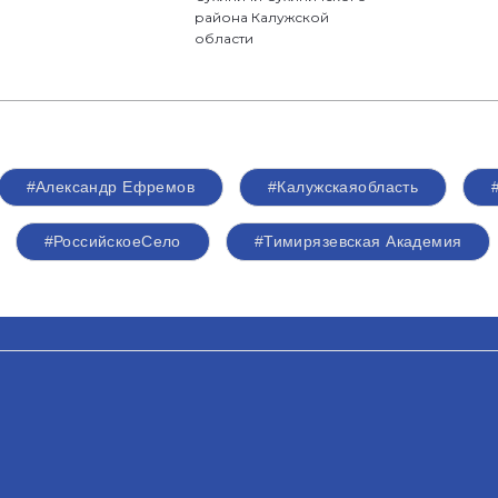
района Калужской
области
#Александр Ефремов
#Калужскаяобласть
#РоссийскоеСело
#Тимирязевская Академия