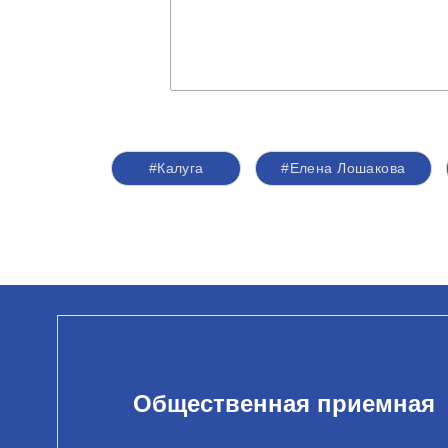
#Калуга
#Елена Лошакова
Общественная приемная