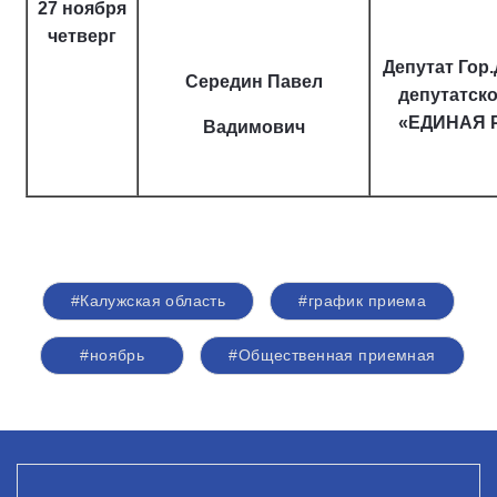
27 ноября
четверг
Депутат Гор
Середин Павел
депутатск
«ЕДИНАЯ 
Вадимович
#Калужская область
#график приема
#ноябрь
#Общественная приемная