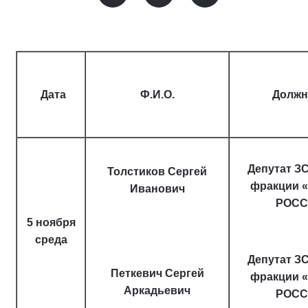
Дата
Ф.И.О.
Должн
Депутат ЗС
Толстиков Сергей
фракции 
Иванович
РОСС
5 ноября
среда
Депутат ЗС
Петкевич Сергей
фракции 
Аркадьевич
РОСС