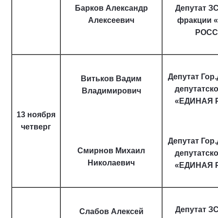
Барков Александр
Депутат ЗС
Алексеевич
фракции 
РОСС
Депутат Гор
Витьков Вадим
депутатск
Владимирович
«ЕДИНАЯ 
13 ноября
четверг
Депутат Гор
Смирнов Михаил
депутатск
Николаевич
«ЕДИНАЯ 
Депутат ЗС
Слабов Алексей