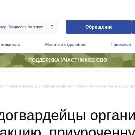
Обращение
тельность
Местные отделения
Приемная
ПОДДЕРЖКА УЧАСТНИКОВ СВО
ственной приемной Председателя Партии
Президиум регионального политического совета
е Молодогвардейцы Организовали Патриотическую Акцию, При
догвардейцы орган
 акцию, приуроченн