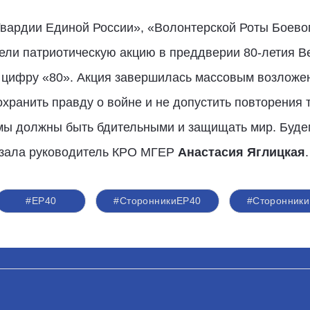
вардии Единой России», «Волонтерской Роты Боевог
ели патриотическую акцию в преддверии 80-летия В
в цифру «80». Акция завершилась массовым возложе
ранить правду о войне и не допустить повторения т
 мы должны быть бдительными и защищать мир. Буде
казала руководитель КРО МГЕР
Анастасия Яглицкая
.
#ЕР40
#СторонникиЕР40
#Сторонник