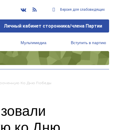
Версия для слабовидящих
Личный кабинет сторонника/члена Партии
Мультимедиа
Вступить в партию
Региональный исполнительный комитет
уроченную Ко Дню Победы
изовали
ую ко Дню