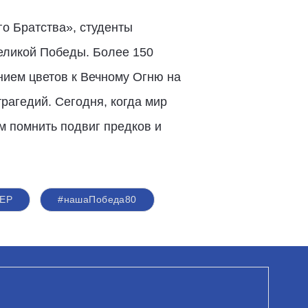
о Братства», студенты
еликой Победы. Более 150
нием цветов к Вечному Огню на
рагедий. Сегодня, когда мир
м помнить подвиг предков и
иЕР
#нашаПобеда80