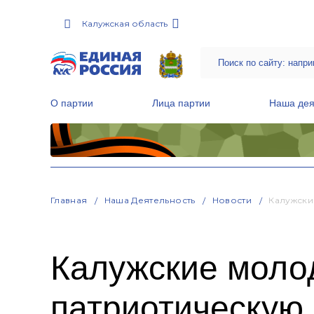
Калужская область
О партии
Лица партии
Наша дея
Местные общественные приемные Партии
Руководитель Региональной обще
Народная программа «Единой России»
Главная
Наша Деятельность
Новости
Калужски
Калужские моло
патриотическую