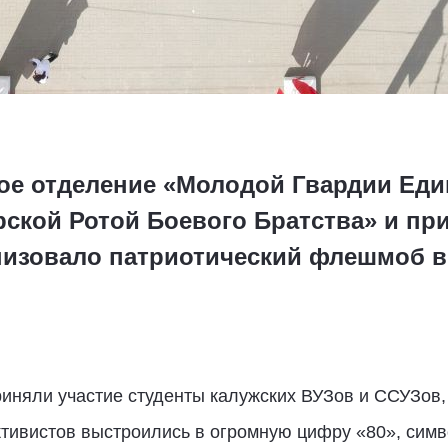
ое отделение «Молодой Гвардии Еди
рской Ротой Боевого Братства» и пр
низовало патриотический флешмоб в
приняли участие студенты калужских ВУЗов и ССУЗов
ктивистов выстроились в огромную цифру «80», с