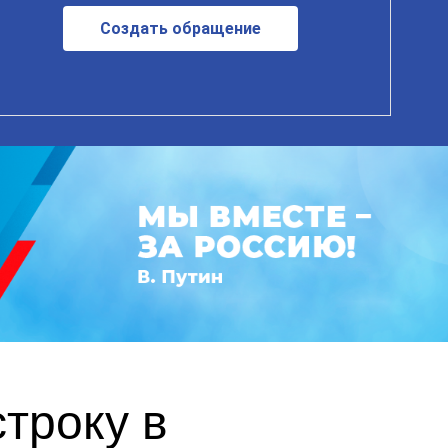
Создать обращение
троку в