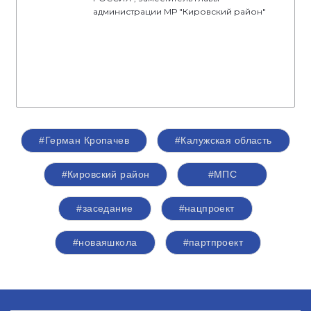
администрации МР "Кировский район"
#Герман Кропачев
#Калужская область
#Кировский район
#МПС
#заседание
#нацпроект
#новаяшкола
#партпроект