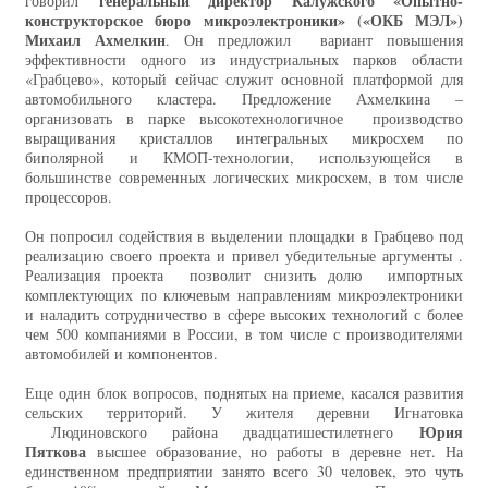
генеральный директор Калужского «Опытно-
говорил
конструкторское бюро микроэлектроники» («ОКБ МЭЛ»)
Михаил Ахмелкин
. Он предложил вариант повышения
эффективности одного из индустриальных парков области
«Грабцево», который сейчас служит основной платформой для
автомобильного кластера. Предложение Ахмелкина –
организовать в парке высокотехнологичное производство
выращивания кристаллов интегральных микросхем по
биполярной и КМОП-технологии, использующейся в
большинстве современных логических микросхем, в том числе
процессоров.
Он попросил содействия в выделении площадки в Грабцево под
реализацию своего проекта и привел убедительные аргументы .
Реализация проекта позволит снизить долю импортных
комплектующих по ключевым направлениям микроэлектроники
и наладить сотрудничество в сфере высоких технологий с более
чем 500 компаниями в России, в том числе с производителями
автомобилей и компонентов.
Еще один блок вопросов, поднятых на приеме, касался развития
сельских территорий. У жителя деревни Игнатовка
Юрия
Людиновского района двадцатишестилетнего
Пяткова
высшее образование, но работы в деревне нет. На
единственном предприятии занято всего 30 человек, это чуть