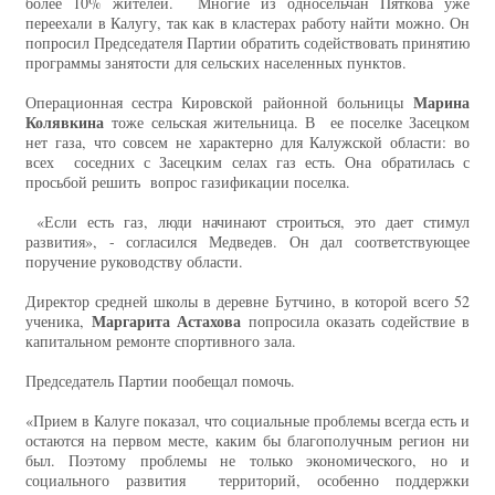
более 10% жителей. Многие из односельчан Пяткова уже
переехали в Калугу, так как в кластерах работу найти можно. Он
попросил Председателя Партии обратить содействовать принятию
программы занятости для сельских населенных пунктов.
Марина
Операционная сестра Кировской районной больницы
Колявкина
тоже сельская жительница. В ее поселке Засецком
нет газа, что совсем не характерно для Калужской области: во
всех соседних с Засецким селах газ есть. Она обратилась с
просьбой решить вопрос газификации поселка.
«Если есть газ, люди начинают строиться, это дает стимул
развития», - согласился Медведев. Он дал соответствующее
поручение руководству области.
Директор средней школы в деревне Бутчино, в которой всего 52
Маргарита Астахова
ученика,
попросила оказать содействие в
капитальном ремонте спортивного зала.
Председатель Партии пообещал помочь.
«Прием в Калуге показал, что социальные проблемы всегда есть и
остаются на первом месте, каким бы благополучным регион ни
был. Поэтому проблемы не только экономического, но и
социального развития территорий, особенно поддержки