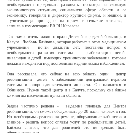
необходимости продолжать развивать, несмотря на сложную
экономическую ситуацию, социальную сферу области и ее
экономику, говорили и директор крупной фирмы, и медики, и
учительница, пришедшая на прием, и сельские жители», -
заявила в комментарии ER.RU Карелова.
Так, заместитель главного врача Детской городской больницы в
Любовь Байкова
Калуге
, которая работает в этом медицинском
учреждении почти двадцать лет, поставила вопрос о
необходимости развития системы реабилитации детей-
инвалидов и детей, имеющих хронические заболевания, которые
должны находиться под постоянным медицинским наблюдением.
Она рассказала, что сейчас на всю область один центр
реабилитации детей с заболеваниями центральной нервной
системы и опорно-двигательного аппарата. Он находится в
Обнинске. Нужен такой центр и в Калуге, поскольку она ближе
ко многим населенным пунктам области.
Задача частично решена - выделена площадь для Центра
реабилитации, он сможет обслуживать до 20 тысяч человек в год.
Но необходимы средства на ремонт, оборудование кабинетов и
главное - решить вопрос оплаты услуг по реабилитации детей.
Байкова считает, что для родителей это не должно быть
обременительным.