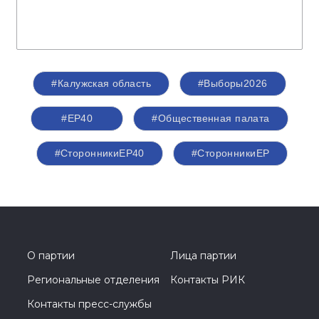
#Калужская область
#Выборы2026
#ЕР40
#Общественная палата
#СторонникиЕР40
#СторонникиЕР
О партии
Лица партии
Региональные отделения
Контакты РИК
Контакты пресс-службы