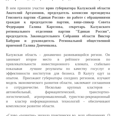
врио губернатора Калужской области
В нем приняли участие
Анатолий Артамонов, председатель комиссии президиума
Генсовета партии «Единая Россия» по работе с обращениями
граждан к председателю партии, вице-спикер Совета
Федерации Галина Карелова,
секретарь Калужского
регионального отделения партии "Единая Россия",
председатель Законодательного Собрания области Виктор
Бабурин и
руководитель Региональной общественной
приемной Галина Донченкова.
Калужская область – динамично развивающийся регион. Он
занимает второе место в рейтинге регионов по
привлекательности инвестиционного климата, стабильно
показывая лучшие результаты по качеству госуслуг и
эффективности институтов для бизнеса. В Калугу едут за
опытом. Приезжают губернаторы соседних регионов, изучают
модель экономического развития области, заключают соглашения
о сотрудничестве. Несколько крупных кластеров -
автомобильный, фармацевтический, транспортно-
логистический, агропромышленный, туристско-рекреационный
и кластер информационных технологий – обеспечивают
комплексное развитие области.
«Слово «развитие» звучало практически во всех обращениях. О