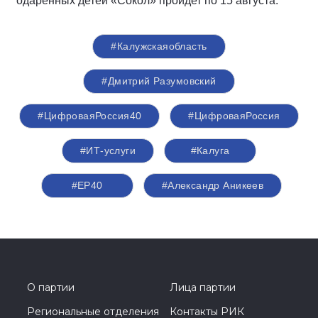
одаренных детей «Сокол» пройдет по 15 августа.
#Калужскаяобласть
#Дмитрий Разумовский
#ЦифроваяРоссия40
#ЦифроваяРоссия
#ИТ-услуги
#Калуга
#ЕР40
#Александр Аникеев
О партии
Лица партии
Региональные отделения
Контакты РИК