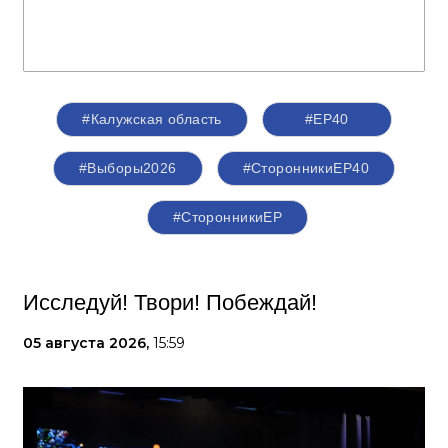
#Калужская область
#ЕР40
#Выборы2026
#СторонникиЕР40
#СторонникиЕР
Исследуй! Твори! Побеждай!
05 августа 2026,
15:59