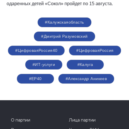
одаренных детей «Сокол» пройдет по 15 августа.
#Калужскаяобласть
#Дмитрий Разумовский
#ЦифроваяРоссия40
#ЦифроваяРоссия
#ИТ-услуги
#Калуга
#ЕР40
#Александр Аникеев
О партии
Лица партии