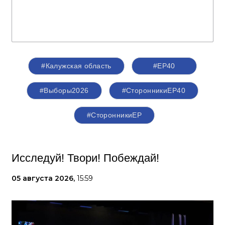
#Калужская область
#ЕР40
#Выборы2026
#СторонникиЕР40
#СторонникиЕР
Исследуй! Твори! Побеждай!
05 августа 2026,
15:59