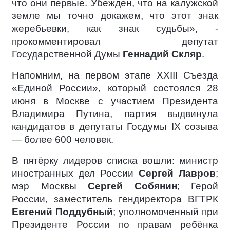
что они первые. Убежден, что на калужской
земле мы точно докажем, что этот знак
жеребьевки, как знак судьбы», -
прокомментировал депутат
Государственной Думы
Геннадий Скляр
.
Напомним, на первом этапе XXIII Съезда
«Единой России», который состоялся 28
июня в Москве с участием Президента
Владимира Путина, партия выдвинула
кандидатов в депутаты Госдумы IX созыва
— более 600 человек.
В пятёрку лидеров списка вошли: министр
иностранных дел России
Сергей Лавров
;
мэр Москвы
Сергей Собянин
; Герой
России, заместитель гендиректора ВГТРК
Евгений Поддубный
; уполномоченный при
Президенте России по правам ребёнка