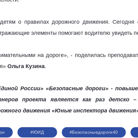
детям о правилах дорожного движения. Сегодня 
оотражающие элементы помогают водителю увидеть п
нимательными на дороге», - поделилась преподава
ия»
Ольга Кузина
.
диной России» «Безопасные дороги» - повыш
тнеров проекта является как раз детско –
рожного движения «Юные инспектора движения»
он
#ЮИД
#Безопасныедороги40