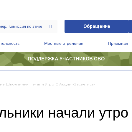
Обращение
тельность
Местные отделения
Приемная
ПОДДЕРЖКА УЧАСТНИКОВ СВО
ственной приемной Председателя Партии
Президиум регионального политического совета
ие Школьники Начали Утро С Акции «Засветись»
ьники начали утро 