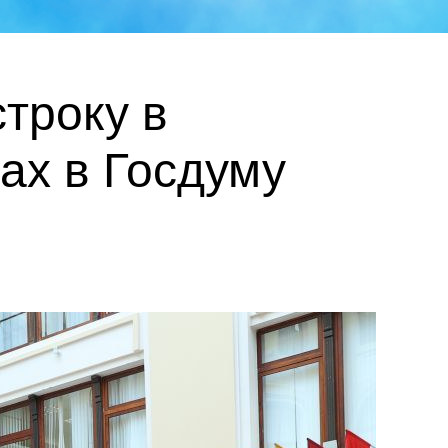
троку в
ах в Госдуму