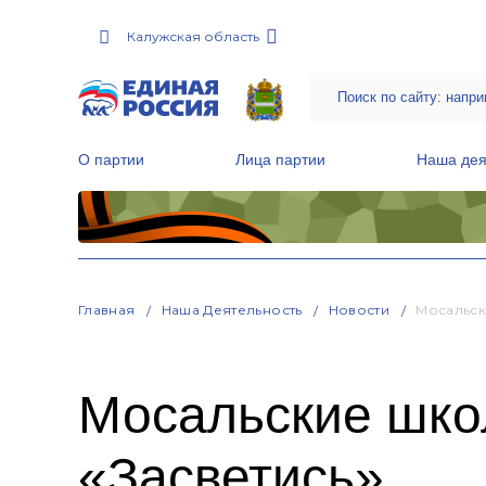
Калужская область
О партии
Лица партии
Наша дея
Местные общественные приемные Партии
Руководитель Региональной обще
Народная программа «Единой России»
Главная
Наша Деятельность
Новости
Мосальск
Мосальские школ
«Засветись»