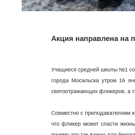
Акция направлена на 
Учащиеся средней школы №1 со
города Мосальска утром 16 ян
светоотражающих фликеров, а т
Совместно с преподавателями ю
что фликер может спасти жизн
почему это так важно для безопа