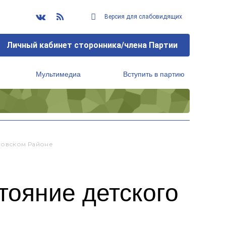
Версия для слабовидящих
Личный кабинет сторонника/члена Партии
Мультимедиа
Вступить в партию
Региональный исполнительный комитет
ровском Районе
тояние детского