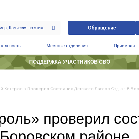
Обращение
тельность
Местные отделения
Приемная
ПОДДЕРЖКА УЧАСТНИКОВ СВО
ственной приемной Председателя Партии
Президиум регионального политического совета
й Контроль» Проверил Состояние Детского Лагеря Отдыха В Бо
оль» проверил сос
 Боровском районе