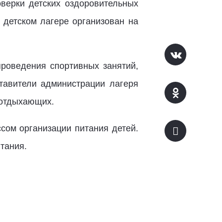
верки детских оздоровительных
в детском лагере организован на
проведения спортивных занятий,
тавители администрации лагеря
д отдыхающих.
ссом организации питания детей.
тания.