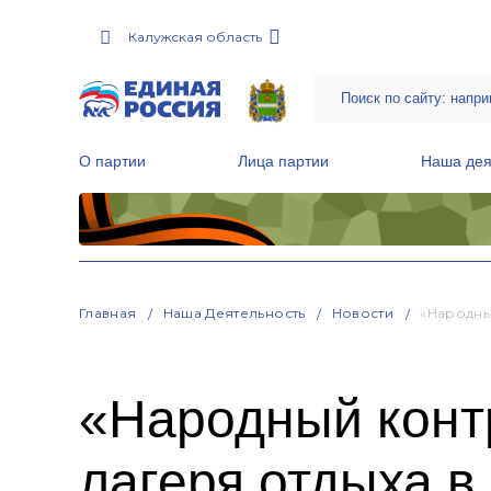
Калужская область
О партии
Лица партии
Наша дея
Местные общественные приемные Партии
Руководитель Региональной обще
Народная программа «Единой России»
Главная
Наша Деятельность
Новости
«Народны
«Народный контр
лагеря отдыха в