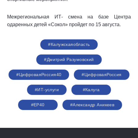
Межрегиональная ИТ- смена на базе Центра
одаренных детей «Сокол» пройдет по 15 августа.
#Калужскаяобласть
#Дмитрий Разумовский
#ЦифроваяРоссия40
#ЦифроваяРоссия
#ИТ-услуги
#Калуга
#ЕР40
#Александр Аникеев