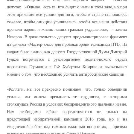
депутат. «Однако есть те, кто сидит с нами в этом зале, но при
этом прилагает все усилия для того, чтобы в стране становилось
тяжелее, чтобы санкции усиливались, чтобы все наши действия
пропали даром, и жизнь наших граждан ухудшалась», - заявил
Неверов. В доказательство депутат продемонстрировал фрагмент
из фильма «Мастер-класс для провокаторов» телеканала НТВ. На
кадрах было видно, как депутат Государственной Думы Дмитрий
Гудков встречается с руководителем политического отдела
посольства Германии в РФ Хубертом Книрше и высказывает
мнение о том, что необходимо усилить антироссийские санкции.
«Коллеги, мы все прекрасно понимаем, что, только объединив
усилия, мы можем преодолеть те трудности, с которыми
столкнулась Россия в условиях беспрецедентного давления извне.
Нам необходимо сейчас сосредоточиться не только на
предстоящей избирательной кампании 2016 года, но и на
ежедневной работе над самыми важными вопросам», - призвал
коллег по депутатскому корпусу Сергей Неверов.