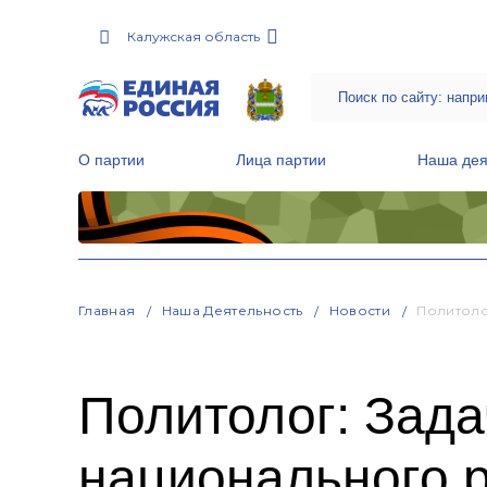
Калужская область
О партии
Лица партии
Наша дея
Местные общественные приемные Партии
Руководитель Региональной обще
Народная программа «Единой России»
Главная
Наша Деятельность
Новости
Политоло
Политолог: Зада
национального 