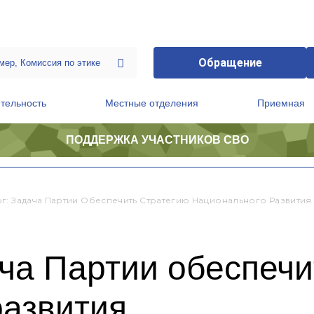
Обращение
тельность
Местные отделения
Приемная
ПОДДЕРЖКА УЧАСТНИКОВ СВО
ственной приемной Председателя Партии
Президиум регионального политического совета
г: Задача Партии Обеспечить Стратегию Национального Развития
ча Партии обеспечи
развития