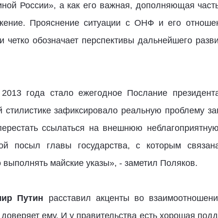
иной России», а как его важная, дополняющая част
жение. Прояснение ситуации с ОНФ и его отноше
 и четко обозначает перспективы дальнейшего разви
 2013 года стало ежегодное Послание президен
й стилистике зафиксировало реальную проблему за
перестать ссылаться на внешнюю неблагоприятную
ой посыл главы государства, с которым связан
о выполнять майские указы», - заметил Поляков.
мир Путин
расставил акценты во взаимоотношения
 доверяет ему. И у правительства есть хорошая под