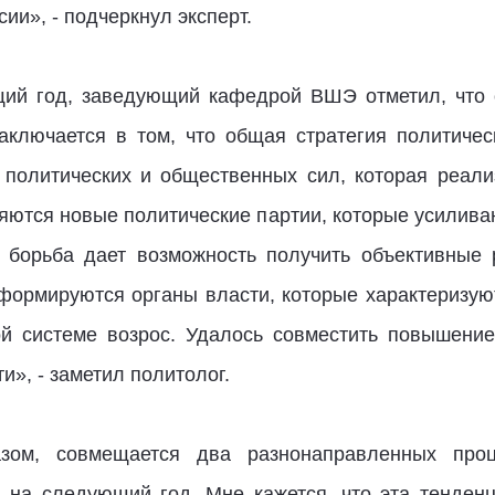
ии», - подчеркнул эксперт.
щий год, заведующий кафедрой ВШЭ отметил, что о
заключается в том, что общая стратегия политич
политических и общественных сил, которая реали
яются новые политические партии, которые усиливаю
 борьба дает возможность получить объективные 
 формируются органы власти, которые характеризу
ой системе возрос. Удалось совместить повышени
», - заметил политолог.
азом, совмещается два разнонаправленных проц
 на следующий год. Мне кажется, что эта тенден