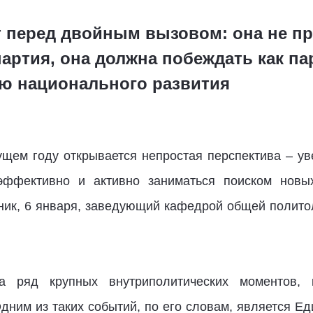
т перед двойным вызовом: она не п
артия, она должна побеждать как па
ию национального развития
щем году открывается непростая перспектива – у
эффективно и активно заниматься поиском новы
ник, 6 января, заведующий кафедрой общей полито
а ряд крупных внутриполитических моментов, 
Одним из таких событий, по его словам, является Е