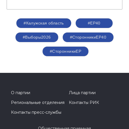
#Калужская область
#ЕР40
#Выборы2026
#СторонникиЕР40
#СторонникиЕР
О партии
Лица партии
Региональные отделения
Контакты РИК
Контакты пресс-службы
Общественная приемная