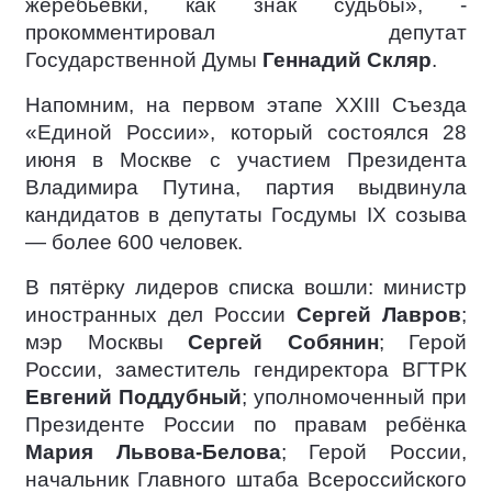
жеребьевки, как знак судьбы», -
прокомментировал депутат
Государственной Думы
Геннадий Скляр
.
Напомним, на первом этапе XXIII Съезда
«Единой России», который состоялся 28
июня в Москве с участием Президента
Владимира Путина, партия выдвинула
кандидатов в депутаты Госдумы IX созыва
— более 600 человек.
В пятёрку лидеров списка вошли: министр
иностранных дел России
Сергей Лавров
;
мэр Москвы
Сергей Собянин
; Герой
России, заместитель гендиректора ВГТРК
Евгений Поддубный
; уполномоченный при
Президенте России по правам ребёнка
Мария Львова-Белова
; Герой России,
начальник Главного штаба Всероссийского