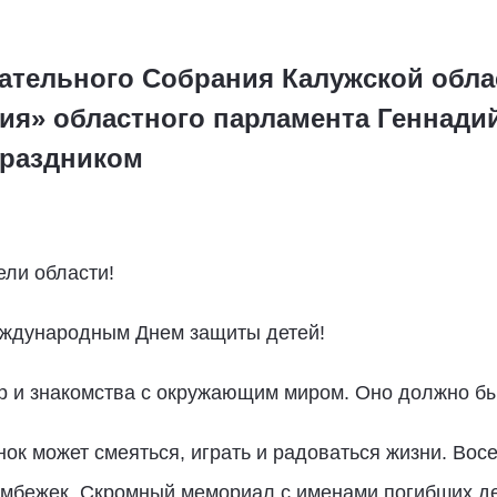
ательного Собрания Калужской обла
ия» областного парламента Геннади
праздником
ли области!
еждународным Днем защиты детей!
гр и знакомства с окружающим миром. Оно должно б
ок может смеяться, играть и радоваться жизни. Восе
бомбежек. Скромный мемориал с именами погибших д