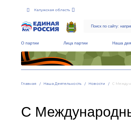
Калужская область
О партии
Лица партии
Наша дея
Местные общественные приемные Партии
Руководитель Региональной обще
Народная программа «Единой России»
Главная
Наша Деятельность
Новости
С Междун
С Международны