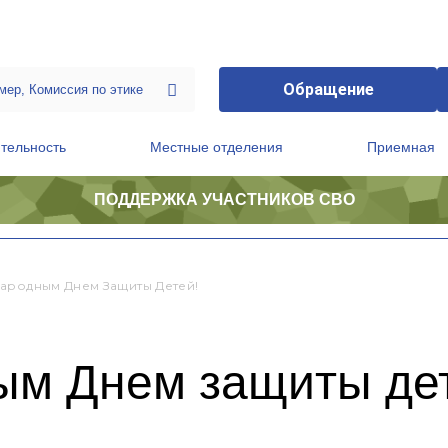
Обращение
тельность
Местные отделения
Приемная
ПОДДЕРЖКА УЧАСТНИКОВ СВО
ственной приемной Председателя Партии
Президиум регионального политического совета
ародным Днем Защиты Детей!
м Днем защиты дет