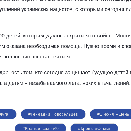
уплений украинских нацистов, с которыми сегодня ид
00 детей, которым удалось скрыться от войны. Многи
им оказана необходимая помощь. Нужно время и спо
и полностью восстановиться.
дарность тем, кто сегодня защищает будущее детей 
я, а детям – незабываемого лета, ярких впечатлений
луга
#Геннадий Новосельцев
#1 июня – День
#Крепкаясемья40
#КрепкаяСемья