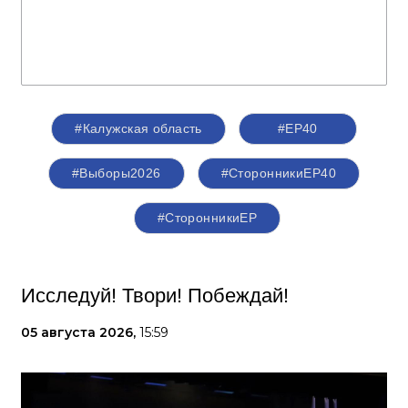
#Калужская область
#ЕР40
#Выборы2026
#СторонникиЕР40
#СторонникиЕР
Исследуй! Твори! Побеждай!
05 августа 2026,
15:59