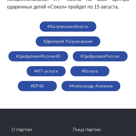
одаренных детей «Сокол» пройдет по 15 августа.
#Калужскаяобласть
#Дмитрий Разумовский
#ЦифроваяРоссия40
#ЦифроваяРоссия
#ИТ-услуги
#Калуга
#ЕР40
#Александр Аникеев
О партии
Лица партии