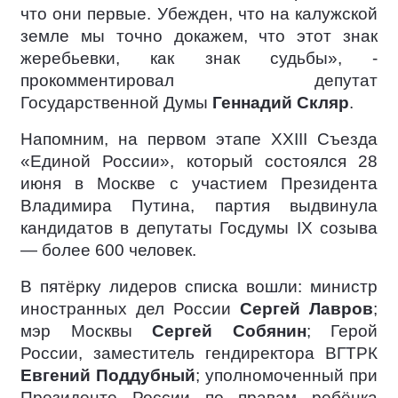
что они первые. Убежден, что на калужской
земле мы точно докажем, что этот знак
жеребьевки, как знак судьбы», -
прокомментировал депутат
Государственной Думы
Геннадий Скляр
.
Напомним, на первом этапе XXIII Съезда
«Единой России», который состоялся 28
июня в Москве с участием Президента
Владимира Путина, партия выдвинула
кандидатов в депутаты Госдумы IX созыва
— более 600 человек.
В пятёрку лидеров списка вошли: министр
иностранных дел России
Сергей Лавров
;
мэр Москвы
Сергей Собянин
; Герой
России, заместитель гендиректора ВГТРК
Евгений Поддубный
; уполномоченный при
Президенте России по правам ребёнка