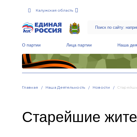
Калужская область
О партии
Лица партии
Наша дея
Местные общественные приемные Партии
Руководитель Региональной обще
Народная программа «Единой России»
Главная
Наша Деятельность
Новости
Старейши
Старейшие жите