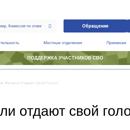
Обращение
тельность
Местные отделения
Приемная
ПОДДЕРЖКА УЧАСТНИКОВ СВО
ственной приемной Председателя Партии
Президиум регионального политического совета
е Жители Отдают Свой Голос
ли отдают свой гол