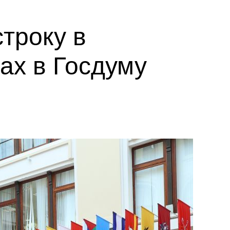
троку в
ах в Госдуму