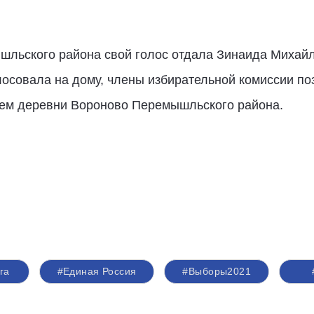
шльского района свой голос отдала Зинаида Михайл
осовала на дому, члены избирательной комиссии по
ем деревни Вороново Перемышльского района.
га
#Единая Россия
#Выборы2021