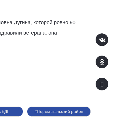
овна Дугина, которой ровно 90
здравили ветерана, она
#ЕДГ
#Перемышльский район