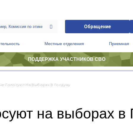
Обращение
тельность
Местные отделения
Приемная
ПОДДЕРЖКА УЧАСТНИКОВ СВО
ственной приемной Председателя Партии
Президиум регионального политического совета
не Голосуют На Выборах В Госдуму
суют на выборах в 