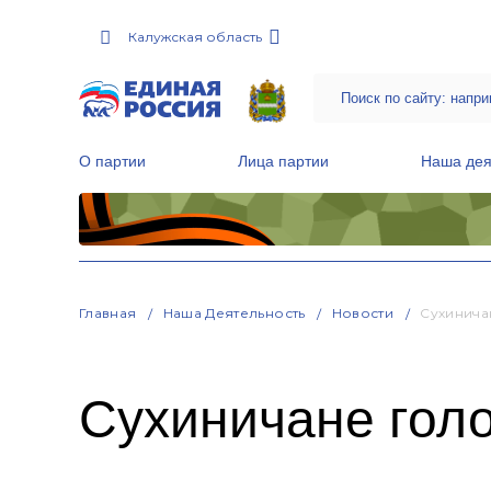
Калужская область
О партии
Лица партии
Наша дея
Местные общественные приемные Партии
Руководитель Региональной обще
Народная программа «Единой России»
Главная
Наша Деятельность
Новости
Сухинича
Сухиничане голо