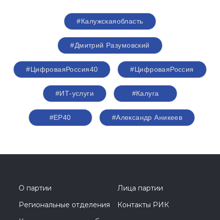
#Калужскаяобласть
#Дмитрий Разумовский
#ЦифроваяРоссия40
#ЦифроваяРоссия
#ИТ-услуги
#Калуга
#ЕР40
#Александр Аникеев
О партии
Лица партии
Региональные отделения
Контакты РИК