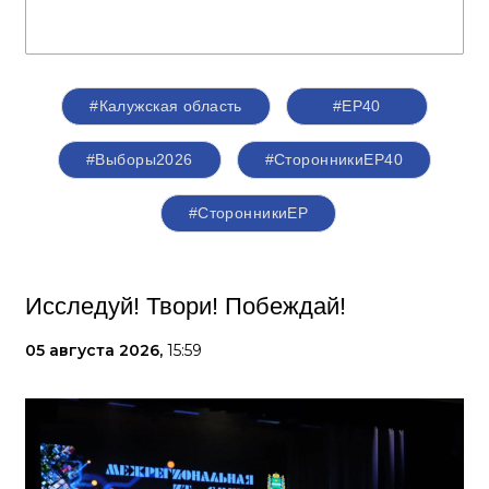
#Калужская область
#ЕР40
#Выборы2026
#СторонникиЕР40
#СторонникиЕР
Исследуй! Твори! Побеждай!
05 августа 2026,
15:59