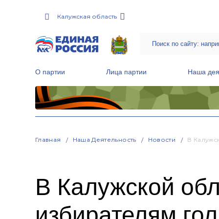
Калужская область
О партии
Лица партии
Наша дея
Местные общественные приемные Партии
Руководитель Региональной обще
Народная программа «Единой России»
Главная
Наша Деятельность
Новости
В Калужс
В Калужской обл
избирателям гол