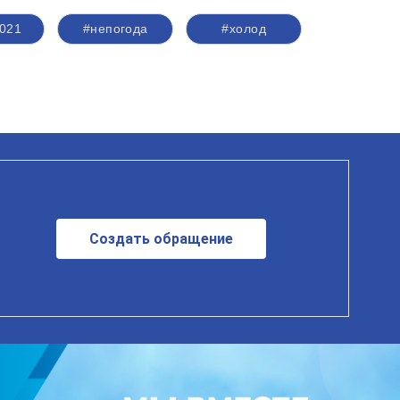
021
#непогода
#холод
Создать обращение