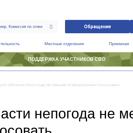
Обращение
тельность
Местные отделения
Приемная
ПОДДЕРЖКА УЧАСТНИКОВ СВО
ственной приемной Председателя Партии
Президиум регионального политического совета
кой Области Непогода Не Мешает Избирателям Голосовать
асти непогода не 
осовать