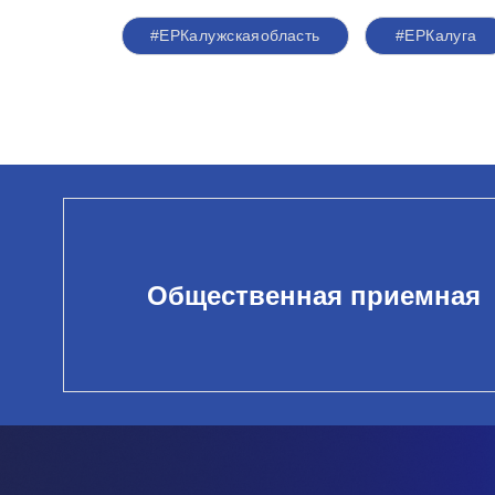
#ЕРКалужскаяобласть
#ЕРКалуга
Общественная приемная