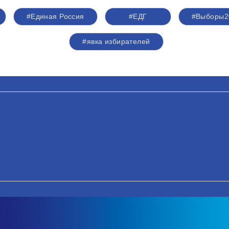
#Единая Россия
#ЕДГ
#Выборы2
#явка избирателей