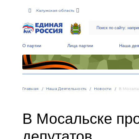
Калужская область
О партии
Лица партии
Наша дея
Местные общественные приемные Партии
Руководитель Региональной обще
Народная программа «Единой России»
Главная
Наша Деятельность
Новости
В Мосаль
В Мосальске пр
депутатов