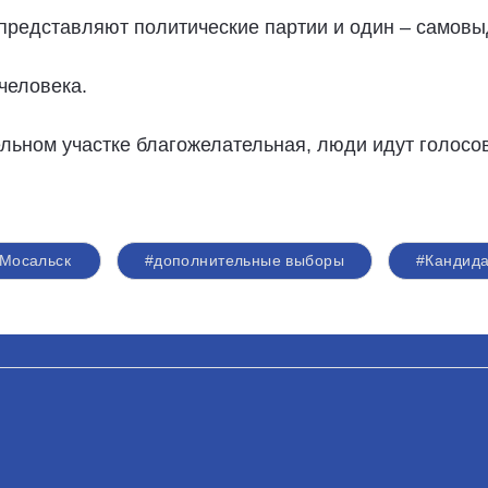
 представляют политические партии и один – самов
человека.
льном участке благожелательная, люди идут голосо
Мосальск
#дополнительные выборы
#Кандид