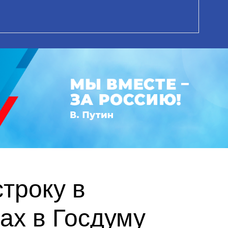
троку в
ах в Госдуму