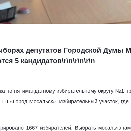
борах депутатов Городской Думы М
я 5 кандидатов\r\n\r\n\r\n
ка по пятимандатному избирательному округу №1 
П «Город Мосальск». Избирательный участок, где 
трировано 1667 избирателей. Выбрать мосальчанам