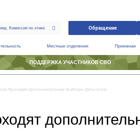
Обращение
тельность
Местные отделения
Приемная
ПОДДЕРЖКА УЧАСТНИКОВ СВО
ственной приемной Председателя Партии
Президиум регионального политического совета
ске Проходят Дополнительные Выборы Депутатов
оходят дополнител