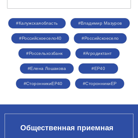
#Калужскаяобласть
#Владимир Мазуров
#Российскоесело40
#Российскоесело
#Россельхозбанк
#Агродиктант
#Елена Лошакова
#ЕР40
#СторонникиЕР40
#СторонникиЕР
Общественная приемная