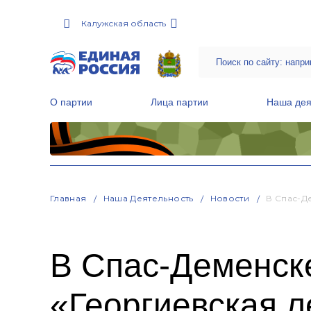
Калужская область
О партии
Лица партии
Наша дея
Местные общественные приемные Партии
Руководитель Региональной обще
Народная программа «Единой России»
Главная
Наша Деятельность
Новости
В Спас-Д
В Спас-Деменск
«Георгиевская л