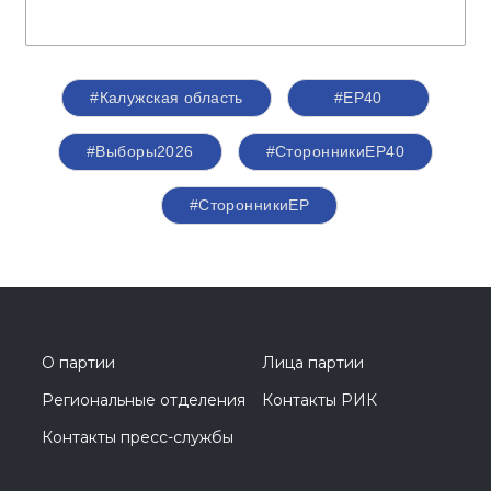
#Калужская область
#ЕР40
#Выборы2026
#СторонникиЕР40
#СторонникиЕР
О партии
Лица партии
Региональные отделения
Контакты РИК
Контакты пресс-службы