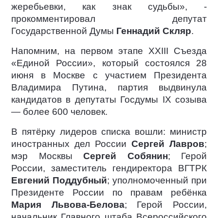
жеребьевки, как знак судьбы», -
прокомментировал депутат
Государственной Думы
Геннадий Скляр
.
Напомним, на первом этапе XXIII Съезда
«Единой России», который состоялся 28
июня в Москве с участием Президента
Владимира Путина, партия выдвинула
кандидатов в депутаты Госдумы IX созыва
— более 600 человек.
В пятёрку лидеров списка вошли: министр
иностранных дел России
Сергей Лавров
;
мэр Москвы
Сергей Собянин
; Герой
России, заместитель гендиректора ВГТРК
Евгений Поддубный
; уполномоченный при
Президенте России по правам ребёнка
Мария Львова-Белова
; Герой России,
начальник Главного штаба Всероссийского