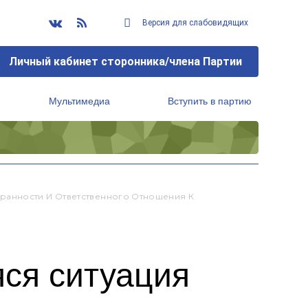
Версия для слабовидящих
Личный кабинет сторонника/члена Партии
Мультимедиа
Вступить в партию
Региональный исполнительный комитет
ранности И Ответственного Отношения К
ся ситуация