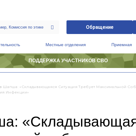
Обращение
тельность
Местные отделения
Приемная
ПОДДЕРЖКА УЧАСТНИКОВ СВО
ственной приемной Председателя Партии
Президиум регионального политического совета
в Шапша: «Складывающаяся Ситуация Требует Максимальной Соб
ия Инфекции»
а: «Складывающая