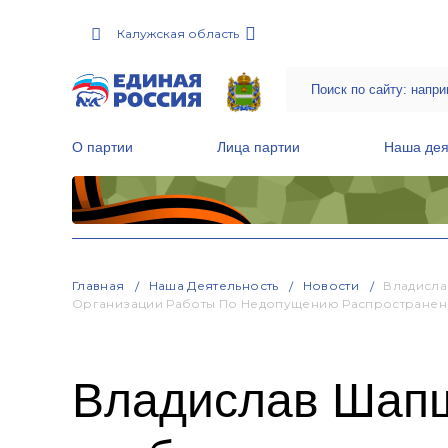
Калужская область
О партии
Лица партии
Наша дея
Местные общественные приемные Партии
Руководитель Региональной обще
Народная программа «Единой России»
Главная
Наша Деятельность
Новости
Владисла
Организации Работы По Недопущению Распространен
Владислав Шапш