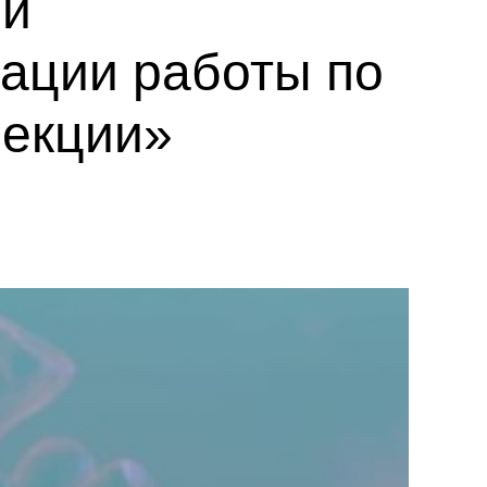
 и
зации работы по
екции»