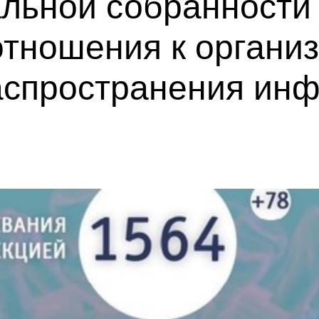
альной собранности
отношения к органи
спространения инф