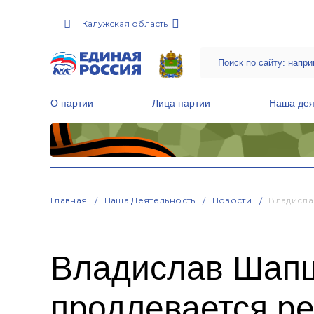
Калужская область
О партии
Лица партии
Наша дея
Местные общественные приемные Партии
Руководитель Региональной обще
Народная программа «Единой России»
Главная
Наша Деятельность
Новости
Владисла
Владислав Шапш
продлевается р