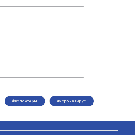
#волонтеры
#коронавирус