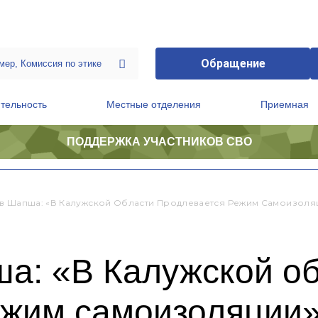
Обращение
тельность
Местные отделения
Приемная
ПОДДЕРЖКА УЧАСТНИКОВ СВО
ственной приемной Председателя Партии
Президиум регионального политического совета
в Шапша: «В Калужской Области Продлевается Режим Самоизоля
а: «В Калужской о
ежим самоизоляции