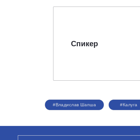
Спикер
#Владислав Шапша
#Калуга