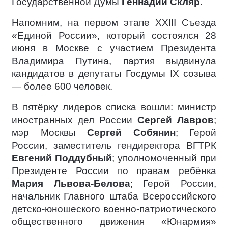
Государственной Думы
Геннадий Скляр
.
Напомним, на первом этапе XXIII Съезда
«Единой России», который состоялся 28
июня в Москве с участием Президента
Владимира Путина, партия выдвинула
кандидатов в депутаты Госдумы IX созыва
— более 600 человек.
В пятёрку лидеров списка вошли: министр
иностранных дел России
Сергей Лавров
;
мэр Москвы
Сергей Собянин
; Герой
России, заместитель гендиректора ВГТРК
Евгений Поддубный
; уполномоченный при
Президенте России по правам ребёнка
Мария Львова-Белова
; Герой России,
начальник Главного штаба Всероссийского
детско-юношеского военно-патриотического
общественного движения «Юнармия»