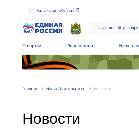
Калужская область
О партии
Лица партии
Наша дея
Местные общественные приемные Партии
Руководитель Региональной обще
Народная программа «Единой России»
Главная
Наша Деятельность
Новости
Новости