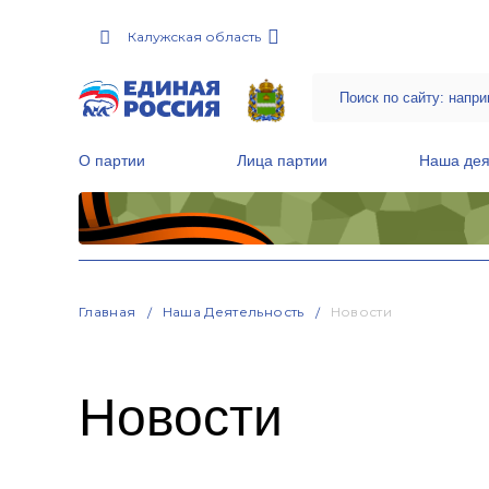
Калужская область
О партии
Лица партии
Наша дея
Местные общественные приемные Партии
Руководитель Региональной обще
Народная программа «Единой России»
Главная
Наша Деятельность
Новости
Новости