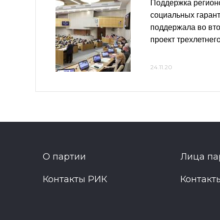
Поддержка регион
социальных гарант
поддержала во вто
проект трехлетнег
24.11.20
О партии
Лица па
Контакты РИК
Контакт