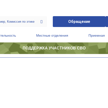
Обращение
тельность
Местные отделения
Приемная
ПОДДЕРЖКА УЧАСТНИКОВ СВО
ственной приемной Председателя Партии
Президиум регионального политического совета