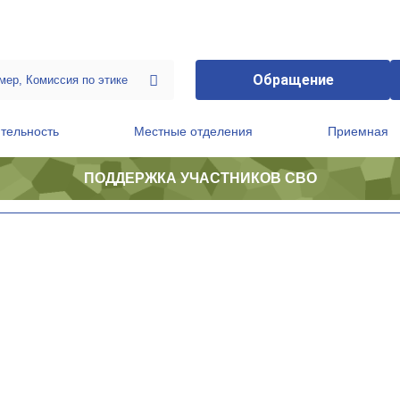
Обращение
тельность
Местные отделения
Приемная
ПОДДЕРЖКА УЧАСТНИКОВ СВО
ственной приемной Председателя Партии
Президиум регионального политического совета