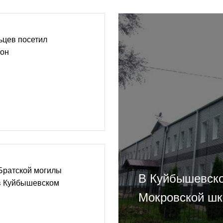
ьцев посетил
йон
Братской могилы
В Куйбышевско
 в Куйбышевском
Мокровской ш