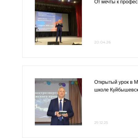
От мечты к профес
20.04.26
Открытый урок в М
школе Куйбышевск
29.12.25