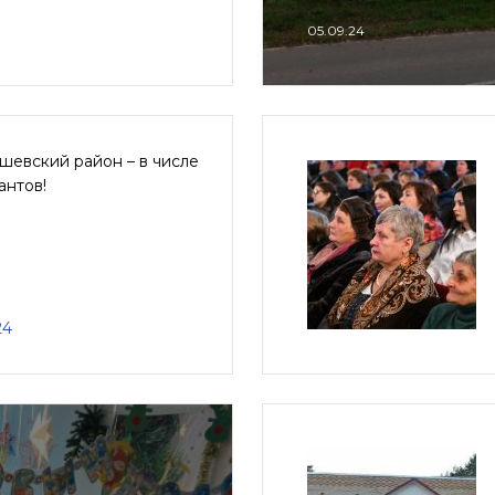
05.09.24
шевский район – в числе
антов!
24