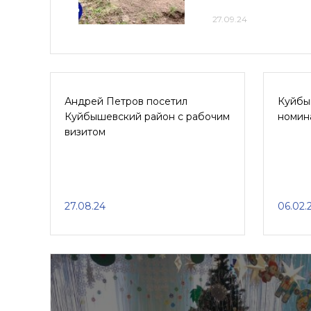
27.09.24
Андрей Петров посетил
Куйбы
Куйбышевский район с рабочим
номин
визитом
27.08.24
06.02.