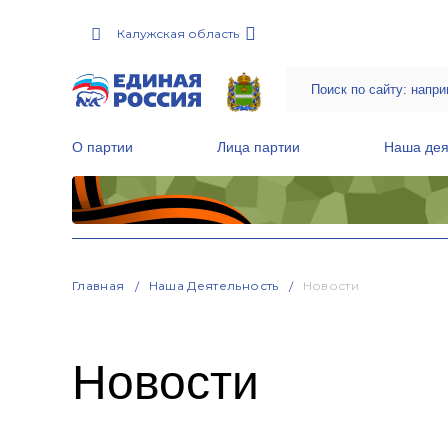
Калужская область
О партии
Лица партии
Наша дея
Местные общественные приемные Партии
Руководитель Региональной обще
Народная программа «Единой России»
Главная
Наша Деятельность
Новости
Новости