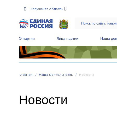
Калужская область
О партии
Лица партии
Наша дея
Местные общественные приемные Партии
Руководитель Региональной обще
Народная программа «Единой России»
Главная
Наша Деятельность
Новости
Новости