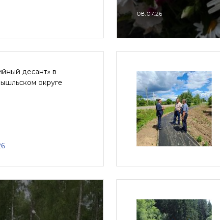
08.07.26
ийный десант» в
ышльском округе
26