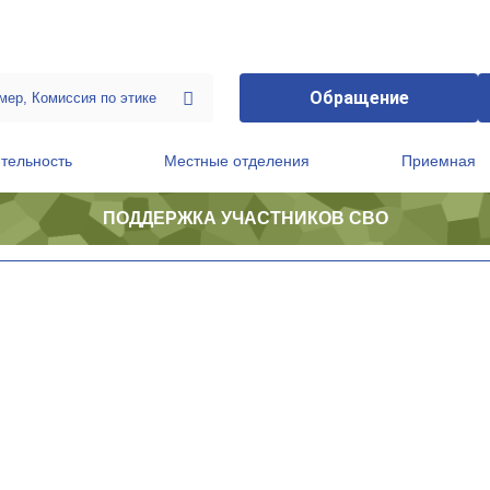
Обращение
тельность
Местные отделения
Приемная
ПОДДЕРЖКА УЧАСТНИКОВ СВО
ственной приемной Председателя Партии
Президиум регионального политического совета