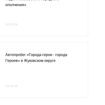
ополчения»
02.07.26
Автопробег «Города-герои - города
Героев» в Жуковском округе
02.07.26