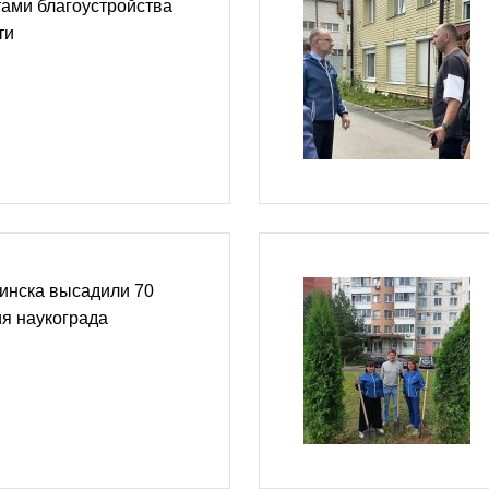
тами благоустройства
ти
инска высадили 70
ия наукограда