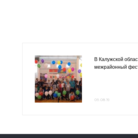
В Калужской обла
межрайонный фест
09.08.19