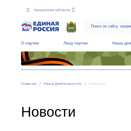
Калужская область
О партии
Лица партии
Наша дея
Местные общественные приемные Партии
Руководитель Региональной обще
Народная программа «Единой России»
Главная
Наша Деятельность
Новости
Новости