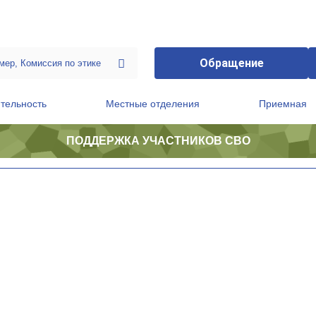
Обращение
тельность
Местные отделения
Приемная
ПОДДЕРЖКА УЧАСТНИКОВ СВО
ственной приемной Председателя Партии
Президиум регионального политического совета