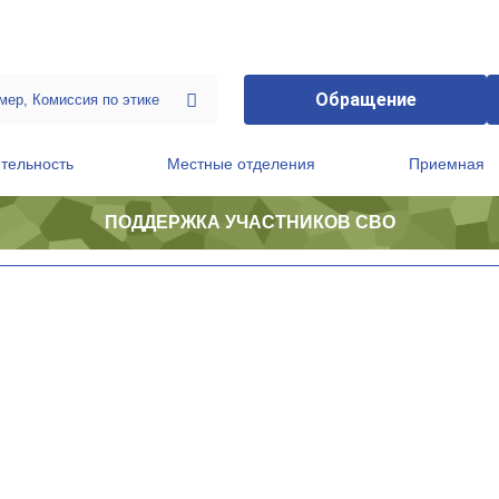
Обращение
тельность
Местные отделения
Приемная
ПОДДЕРЖКА УЧАСТНИКОВ СВО
ственной приемной Председателя Партии
Президиум регионального политического совета