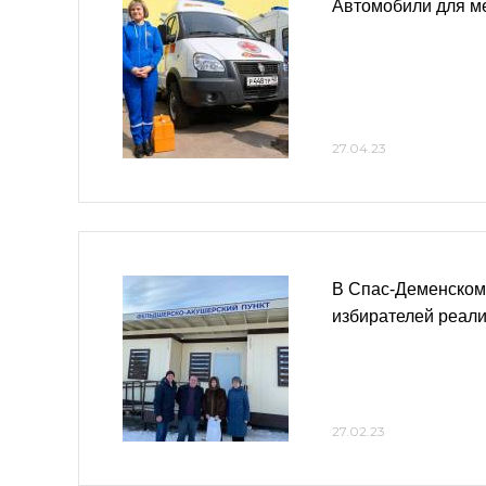
Автомобили для м
27.04.23
В Спас-Деменском
избирателей реал
27.02.23