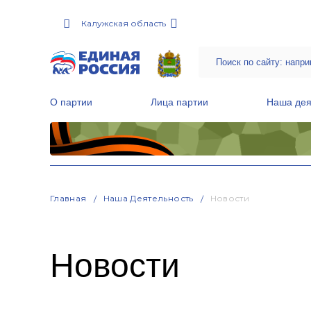
Калужская область
О партии
Лица партии
Наша дея
Местные общественные приемные Партии
Руководитель Региональной обще
Народная программа «Единой России»
Главная
Наша Деятельность
Новости
Новости