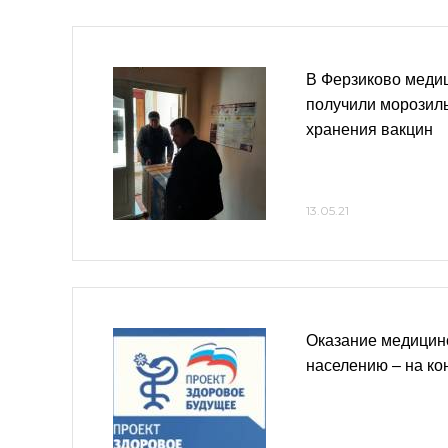
В Ферзиково меди
получили морозил
хранения вакцин
13.05.21
Оказание медицин
населению – на ко