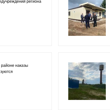
едучреждений региона
 районе наказы
изуются