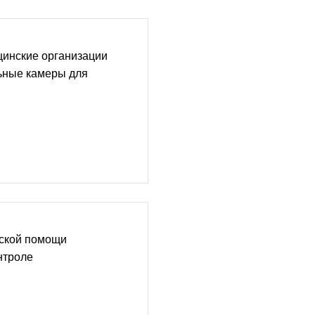
цинские организации
ьные камеры для
ской помощи
нтроле