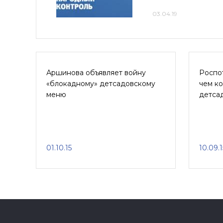
03.04.19
Аршинова объявляет войну
Роспо
«блокадному» детсадовскому
чем к
меню
детса
01.10.15
10.09.1