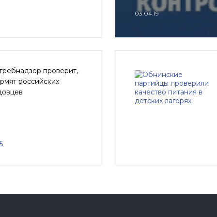
03.04.19
требнадзор проверит,
ормят российских
довцев
5