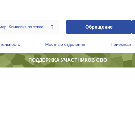
Обращение
тельность
Местные отделения
Приемная
ПОДДЕРЖКА УЧАСТНИКОВ СВО
ственной приемной Председателя Партии
Президиум регионального политического совета