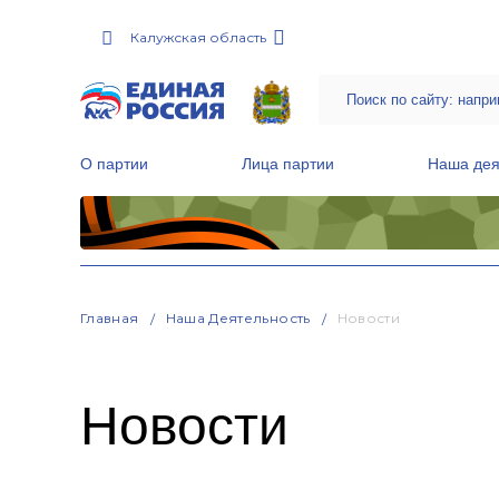
Калужская область
О партии
Лица партии
Наша дея
Местные общественные приемные Партии
Руководитель Региональной обще
Народная программа «Единой России»
Главная
Наша Деятельность
Новости
Новости