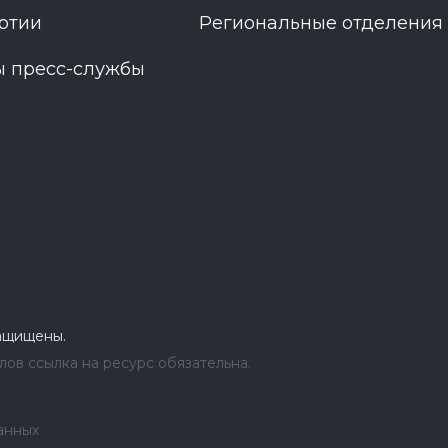
ртии
Региональные отделения
ы пресс-службы
защищены.
ов ссылка на ресурс обязательна.
анных